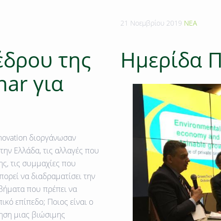
21 Νοεμβρίου 2019
ΝΕΑ
έδρου της
Ημερίδα 
ar για
nnovation διοργάνωσαν
την Ελλάδα, τις αλλαγές που
ς, τις συμμαχίες που
πορεί να διαδραματίσει την
 βήματα που πρέπει να
ικό επίπεδο; Ποιος είναι ο
ηση μιας βιώσιμης