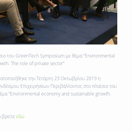
ιο του GreenTech Symposium με θέμα “Environmental
th. The role of private sector”
ματοποιήθηκε την Τετάρτη 23 Οκτωβρίου 2019 η
υνδέσμου Επιχειρήσεων Περιβάλλοντος στο πλαίσιο του
μα “Environmental economy and sustainable growth.
α βρείτε
εδώ