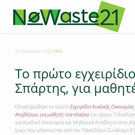
24 Νοεμβρίου 2020
ΝΕΑ
To πρώτο εγχειρίδιο
Σπάρτης, για μαθητές
Ολοκληρώθηκε το πρώτο
Εγχειρίδιο Κυκλικής Οικονομίας
Αποβλήτων, για μαθητές
στα πλαίσια
του έργου
"Ολοκληρω
για Κυκλική Οικονομία και Μηδενικά Απόβλητα στον Δ
έργο, που υλοποιείται από τον Πανελλήνιο Σύνδεσμο Ε