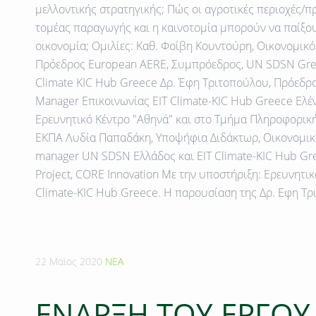
μελλοντικής στρατηγικής; Πώς οι αγροτικές περιοχές/π
τομέας παραγωγής και η καινοτομία μπορούν να παίξου
οικονομία; Ομιλίες: Καθ. Φοίβη Κουντούρη, Οικονομικ
Πρόεδρος European AERE, Συμπρόεδρος, UN SDSN Gree
Climate KIC Hub Greece Δρ. Έφη Τριτοπούλου, Πρόεδρ
Manager Επικοινωνίας EIT Climate-KIC Hub Greece Ελέν
Ερευνητικό Κέντρο "Αθηνά" και στο Τμήμα Πληροφορική
ΕΚΠΑ Λυδία Παπαδάκη, Υποψήφια Διδάκτωρ, Οικονομι
manager UN SDSN Ελλάδος και EIT Climate-KIC Hub Gr
Project, CORE Innovation Με την υποστήριξη: Ερευνητικό
Climate-KIC Hub Greece. Η παρουσίαση της Δρ. Εφη Τρ
22 Μαϊος 2020
ΝΕΑ
ΕΝΑΡΞΗ ΤΟΥ ΕΡΓΟΥ 