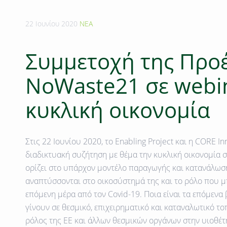
22 Ιουνίου 2020
ΝΕΑ
Συμμετοχή της Προ
NoWaste21 σε webin
κυκλική οικονομία
Στις 22 Ιουνίου 2020, το Enabling Project και η CORE I
διαδικτυακή συζήτηση με θέμα την κυκλική οικονομία σ
ορίζει στο υπάρχον μοντέλο παραγωγής και κατανάλωση
αναπτύσσονται στο οικοσύστημά της και το ρόλο που μ
επόμενη μέρα από τον Covid-19. Ποια είναι τα επόμενα
γίνουν σε θεσμικό, επιχειρηματικό και καταναλωτικό τοπ
ρόλος της ΕΕ και άλλων θεσμικών οργάνων στην υιοθέτ