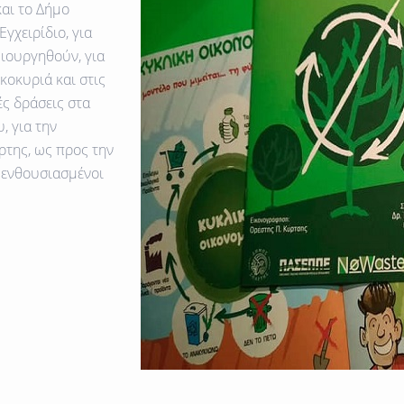
αι το Δήμο
Εγχειρίδιο, για
μιουργηθούν, για
κοκυριά και στις
ές δράσεις στα
, για την
ρτης, ως προς την
 ενθουσιασμένοι