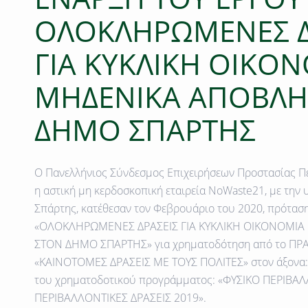
ΟΛΟΚΛΗΡΩΜΕΝΕΣ Δ
ΓΙΑ ΚΥΚΛΙΚΗ ΟΙΚΟΝ
ΜΗΔΕΝΙΚΑ ΑΠΟΒΛΗ
ΔΗΜΟ ΣΠΑΡΤΗΣ
Ο
Πανελλήνιος Σύνδεσμος Επιχειρήσεων Προστασίας Π
η αστική μη κερδοσκοπική εταιρεία
NoWaste21
, με την
Σπάρτης, κατέθεσαν τον Φεβρουάριο του 2020, πρόταση
«ΟΛΟΚΛΗΡΩΜΕΝΕΣ ΔΡΑΣΕΙΣ ΓΙΑ ΚΥΚΛΙΚΗ ΟΙΚΟΝΟΜΙΑ
ΣΤΟN ΔΗΜΟ ΣΠΑΡΤΗΣ» για χρηματοδότηση από το ΠΡΑ
«ΚΑΙΝΟΤΟΜΕΣ ΔΡΑΣΕΙΣ ΜΕ ΤΟΥΣ ΠΟΛΙΤΕΣ» στον άξονα
του χρηματοδοτικού προγράμματος: «ΦΥΣΙΚΟ ΠΕΡΙΒ
ΠΕΡΙΒΑΛΛΟΝΤΙΚΕΣ ΔΡΑΣΕΙΣ 2019».