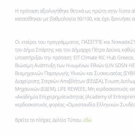
Η πρόταση αξιολογήθηκε θετικά ως πρώτη στην λίστα α
κατατέθηκαν με βαθμολογία 90/100, και έχει ξεκινήσει
Οι εταίροι του προγράμματος, ΠΑΣΕΠΠΕ και Nowaste21
τον Δήμο Σπάρτης και τον Δήμαρχο Πέτρο Δούκα, καθώς
υποστήριξαν την πρόταση: ΕΙΤ Climate KIC Hub Greece, 
Βιώσιμη Ανάπτυξη των Ηνωμένων Εθνών (UN SDSN HE
Βιομηχανιών Παραγωγής Υλικών και Συσκευασίας (ΣΥΒΙΠ
Διαχείρισης Στερεών Αποβλήτων (ΕΕΔΣΑ), Ένωση Διπλ
Μηχανικών (ΕΔΕΜ), LIFE REWEEE, Μη κερδοσκοπικός εκ
«Ακαδημία Επιχειρηματικότητας (Academy of Entrepren
κερδοσκοπικός φορέας «Ομοσπονδία Ελληνικών Συνδέ
Βρείτε το πλήρες Δελτίο Τύπου,
εδώ