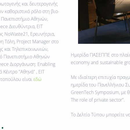
ρωτογενής και δευτερογενής
ν καθοριστικό ρόλο στη βιο-
ό Πανεπιστήμιο Αθηνών,
ce Διευθύντρια, EIT
ος NoWaste21, Ερευνήτρια,
η Τόλη, Project Manager στο
ς και Τηλεπικοινωνιών,
Ημερίδα ΠΑΣΕΠΠΕ στο πλαίσ
κό Πανεπιστήμιο Αθηνών
economy and sustainable grow
eece Διοργάνωση: Enabling
 Κέντρο "Αθηνά" , EIT
Με ιδιαίτερη επιτυχία πραγ
ιτοπούλου είναι
εδώ
ημερίδα του Πανελλήνιου Σ
GreenTech Symposium, με θέ
The role of private sector”.
To Δελτίο Τύπου μπορείτε ν
: