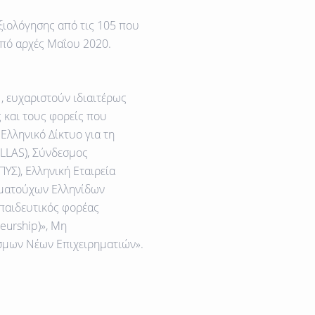
ξιολόγησης από τις 105 που
 από αρχές Μαΐου 2020.
, ευχαριστούν ιδιαιτέρως
 και τους φορείς που
Ελληνικό Δίκτυο για τη
LLAS), Σύνδεσμος
ΥΣ), Ελληνική Εταιρεία
ωματούχων Ελληνίδων
παιδευτικός φορέας
eurship)», Μη
σμων Νέων Επιχειρηματιών».