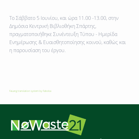
Το
Σάββατο 5 Ιουνίου, και ώρα 11.00 -13.00
, στην
Δημόσια Κεντρική Βιβλιοθήκη Σπάρτης,
πραγματοποιήθηκε Συνέντευξη Τύπου - Ημερίδα
Ενημέρωσης & Ευαισθητοποίησης κοινού, καθώς και
η παρουσίαση του έργου.
FaLang translation system by Faboba