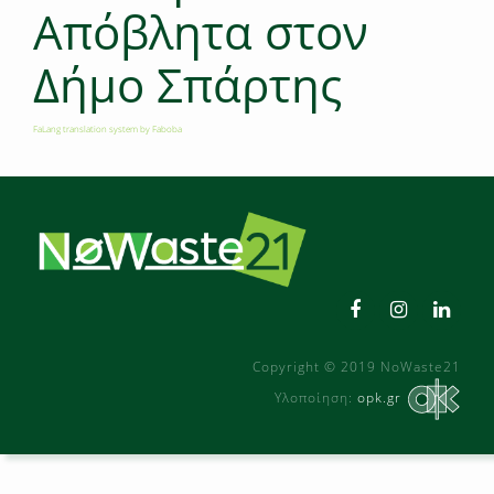
Απόβλητα στον
Δήμο Σπάρτης
FaLang translation system by Faboba
Copyright © 2019 NoWaste21
Υλοποίηση:
opk.gr