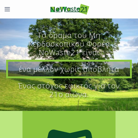
Tο όραμα του Μη
Κερδοσκοπικού Φορέα
ΝoWaste21 είναι
ένα μέλλον χωρίς απόβλητα
Ένας στόχος εφικτός για τον
21ο αιώνα.
01