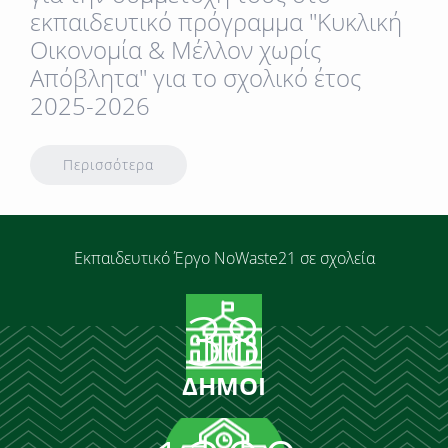
εκπαιδευτικό πρόγραμμα "Κυκλική
Οικονομία & Μέλλον χωρίς
Απόβλητα" για το σχολικό έτος
2025-2026
Περισσότερα
Εκπαιδευτικό Έργο N
o
W
aste
21 σε σχολεία
38
ΔΗΜΟΙ